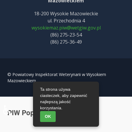
Mazowieckiem
18-200 Wysokie Mazowieckie
ul. Przechodnia 4
wysokiemaz.piw@wetgiw.gov.pl
(86) 275-23-54
(86) 275-36-49
© Powiatowy Inspektorat Weterynarii w Wysokiem
Mazowieckiem.
Ta strona używa
ciasteczek, aby zapewnić
najlepszą jakość
♿
korzystania.
PIW Popup Komunikat
OK